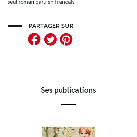
seul roman paru en français.
Nouveautés
Numérique
PARTAGER SUR
Livres audio
Facebook
Twitter
Pinterest
Meilleurs vendeurs
Page vedette
AUTEURS
À PROPOS
CONTACT
Ses publications