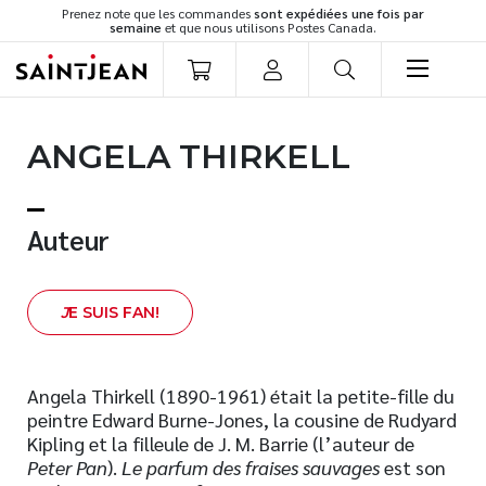
Prenez note que les commandes
sont expédiées une fois par
semaine
et que nous utilisons Postes Canada.
LIVRES
ANGELA THIRKELL
Romans
Cuisine
Développement personnel
Auteur
Littérature jeunesse
Spiritualité
J
E SUIS FAN!
Famille
Culture générale
Témoignages
Angela Thirkell (1890-1961) était la petite-fille du
peintre Edward Burne-Jones, la cousine de Rudyard
Vie pratique
Kipling et la filleule de J. M. Barrie (l’auteur de
Finances
Peter Pan
).
Le parfum des fraises sauvages
est son