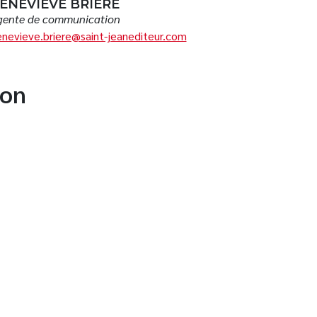
ENEVIÈVE BRIÈRE
gente de communication
nevieve.briere@saint-jeanediteur.com
ion
N
OS LIVRES