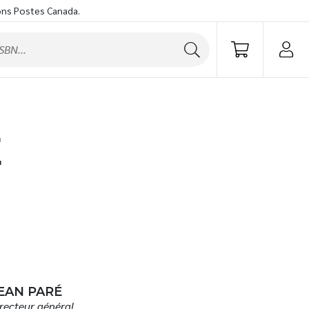
ons Postes Canada.
E
EAN PARÉ
recteur général