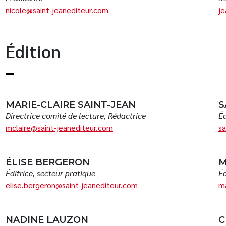
nicole@saint-jeanediteur.com
je
Édition
MARIE-CLAIRE SAINT-JEAN
S
Directrice comité de lecture, Rédactrice
Éd
mclaire@saint-jeanediteur.com
sa
ÉLISE BERGERON
M
Éditrice, secteur pratique
Éd
elise.bergeron@saint-jeanediteur.com
ma
NADINE LAUZON
C