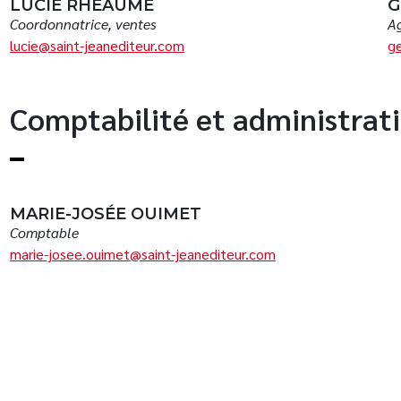
LUCIE RHÉAUME
G
Coordonnatrice, ventes
A
lucie@saint-jeanediteur.com
ge
Comptabilité et administrat
MARIE-JOSÉE OUIMET
Comptable
marie-josee.ouimet@saint-jeanediteur.com
SOUMETTRE U
OÙ ACHETER N
MANUSCRIT
Acheter en magasin