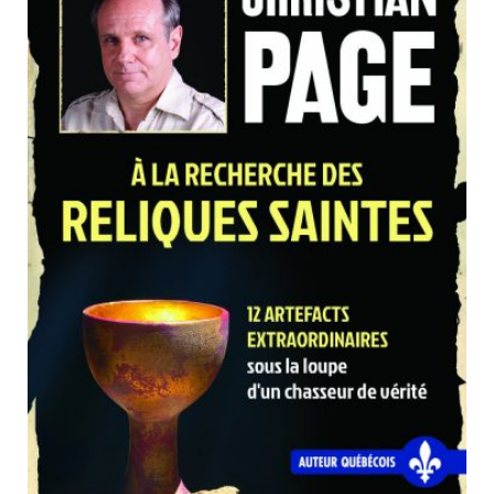
Nouveautés
NUMÉRIQUE
Numérique
Livres audio
LIVRES AUDIO
Meilleurs vendeurs
Page vedette
Sujets
AUTEURS
À PROPOS
ARTS CRÉATIFS ET LOISIRS
CONTACT
BEAUX-LIVRES
BIOGRAPHIES
CUISINE
CULTURE GÉNÉRALE
DÉVELOPPEMENT PERSONNEL
ÉSOTÉRISME