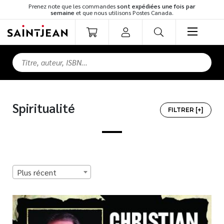
Prenez note que les commandes
sont expédiées une fois par
semaine
et que nous utilisons Postes Canada.
LIVRES
Romans
Cuisine
Spiritualité
Développement personnel
FILTRER [+]
Littérature jeunesse
Spiritualité
Famille
TOUS LES TITRES
Culture générale
Plus récent
Témoignages
MEILLEURS VENDEURS
Vie pratique
Finances
NOUVEAUTÉS