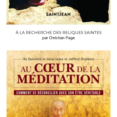
FAMILLE
FINANCES
GRANDS CARACTÈRES
HISTOIRE
À LA RECHERCHE DES RELIQUES SAINTES
par Christian Page
HUMOUR
JARDINAGE
LANGUE FRANÇAISE
LITTÉRATURE
LITTÉRATURE JEUNESSE
SANTÉ
SCIENCES HUMAINES ET SOCIALES
SEXUALITÉ
SPIRITUALITÉ
TÉMOIGNAGES