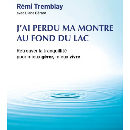
Nouveautés
NUMÉRIQUE
Numérique
Livres audio
LIVRES AUDIO
Meilleurs vendeurs
Page vedette
Sujets
AUTEURS
À PROPOS
ARTS CRÉATIFS ET LOISIRS
CONTACT
BEAUX-LIVRES
BIOGRAPHIES
CUISINE
CULTURE GÉNÉRALE
DÉVELOPPEMENT PERSONNEL
ÉSOTÉRISME