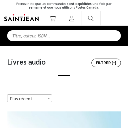
Prenez note que les commandes
sont expédiées une fois par
semaine
et que nous utilisons Postes Canada.
LIVRES
Romans
Cuisine
Livres audio
Développement personnel
FILTRER [+]
Littérature jeunesse
Spiritualité
Famille
TOUS LES TITRES
Culture générale
Plus récent
Témoignages
MEILLEURS VENDEURS
Vie pratique
Finances
NOUVEAUTÉS