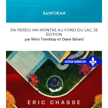
FAMILLE
FINANCES
GRANDS CARACTÈRES
HISTOIRE
J'AI PERDU MA MONTRE AU FOND DU LAC, 3E
ÉDITION
HUMOUR
par Rémi Tremblay et Diane Bérard
JARDINAGE
LANGUE FRANÇAISE
LITTÉRATURE
LITTÉRATURE JEUNESSE
SANTÉ
SCIENCES HUMAINES ET SOCIALES
SEXUALITÉ
SPIRITUALITÉ
TÉMOIGNAGES