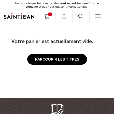
Prenez note que les commandes
sont expédiées une fois par
semaine
et que nous utilisons Postes Canada.
LIVRES
Romans
Votre panier est actuellement vide.
Cuisine
Développement personnel
PARCOURIR LES TITRES
Littérature jeunesse
Spiritualité
Famille
Culture générale
Témoignages
Vie pratique
Finances