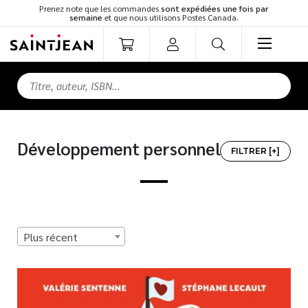
Prenez note que les commandes
sont expédiées une fois par
semaine
et que nous utilisons Postes Canada.
LIVRES
Romans
Cuisine
Développement personnel
Développement personnel
FILTRER [+]
Littérature jeunesse
Spiritualité
Famille
TOUS LES TITRES
Culture générale
Plus récent
Témoignages
MEILLEURS VENDEURS
Vie pratique
Finances
NOUVEAUTÉS