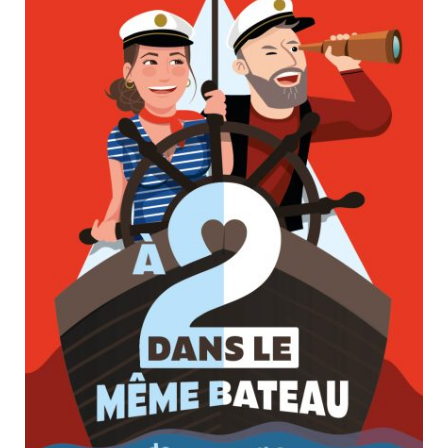
Nouveautés
NUMÉRIQUE
Numérique
Livres audio
LIVRES AUDIO
Meilleurs vendeurs
Page vedette
Sujets
AUTEURS
À PROPOS
ARTS CRÉATIFS ET LOISIRS
CONTACT
BEAUX-LIVRES
BIOGRAPHIES
CUISINE
CULTURE GÉNÉRALE
DÉVELOPPEMENT PERSONNEL
ÉSOTÉRISME