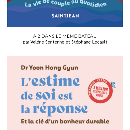
FAMILLE
FINANCES
GRANDS CARACTÈRES
HISTOIRE
À 2 DANS LE MÊME BATEAU
par Valérie Sentenne et Stéphane Lecault
HUMOUR
JARDINAGE
LANGUE FRANÇAISE
LITTÉRATURE
LITTÉRATURE JEUNESSE
SANTÉ
SCIENCES HUMAINES ET SOCIALES
SEXUALITÉ
SPIRITUALITÉ
TÉMOIGNAGES