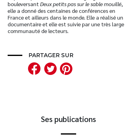
bouleversant
Deux petits pas sur le sable mouillé
,
Nouveautés
elle a donné des centaines de conférences en
France et ailleurs dans le monde. Elle a réalisé un
Numérique
documentaire et elle est suivie par une très large
Livres audio
communauté de lecteurs.
Meilleurs vendeurs
Page vedette
PARTAGER SUR
AUTEURS
Facebook
Twitter
Pinterest
À PROPOS
CONTACT
Ses publications