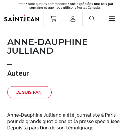
Prenez note que les commandes
sont expédiées une fois par
semaine
et que nous utilisons Postes Canada.
LIVRES
ANNE-DAUPHINE
Romans
JULLIAND
Cuisine
Développement personnel
Littérature jeunesse
Auteur
Spiritualité
Famille
J
E SUIS FAN!
Culture générale
Témoignages
Vie pratique
Anne-Dauphine Julliand a été journaliste à Paris
pour de grands quotidiens et la presse spécialisée.
Finances
Depuis la parution de son témoignage