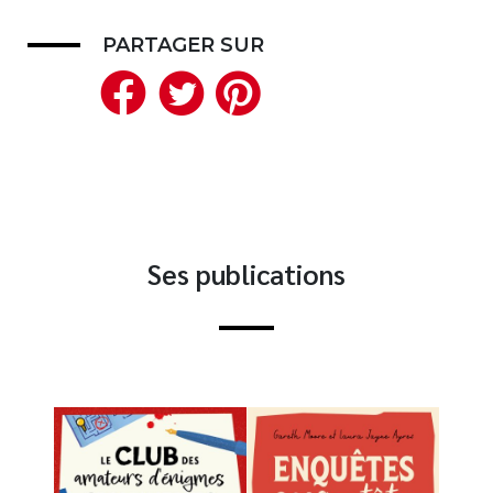
Nouveautés
PARTAGER SUR
Numérique
Facebook
Twitter
Pinterest
Livres audio
Meilleurs vendeurs
Page vedette
AUTEURS
À PROPOS
Ses publications
CONTACT