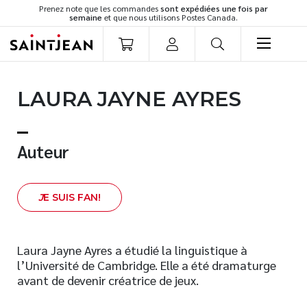
Prenez note que les commandes
sont expédiées une fois par
semaine
et que nous utilisons Postes Canada.
LIVRES
LAURA JAYNE AYRES
Romans
Cuisine
Développement personnel
Auteur
Littérature jeunesse
Spiritualité
J
E SUIS FAN!
Famille
Culture générale
Témoignages
Laura Jayne Ayres a étudié la linguistique à
l’Université de Cambridge. Elle a été dramaturge
Vie pratique
avant de devenir créatrice de jeux.
Finances