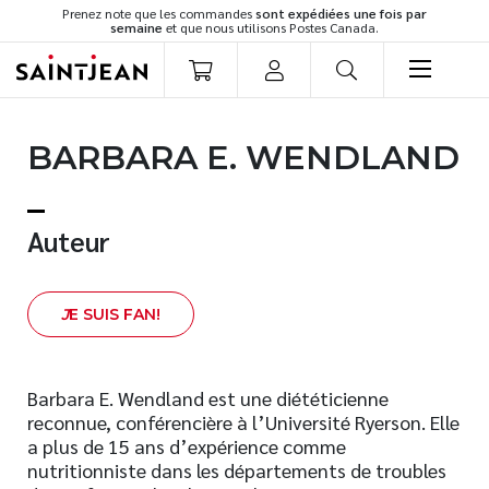
Prenez note que les commandes
sont expédiées une fois par
semaine
et que nous utilisons Postes Canada.
LIVRES
BARBARA E. WENDLAND
Romans
Cuisine
Développement personnel
Auteur
Littérature jeunesse
Spiritualité
J
E SUIS FAN!
Famille
Culture générale
Témoignages
Barbara E. Wendland est une diététicienne
reconnue, conférencière à l’Université Ryerson. Elle
Vie pratique
a plus de 15 ans d’expérience comme
Finances
nutritionniste dans les départements de troubles