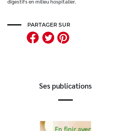
digestifs en milieu hospitalier.
Nouveautés
Numérique
PARTAGER SUR
Livres audio
Facebook
Twitter
Pinterest
Meilleurs vendeurs
Page vedette
AUTEURS
À PROPOS
CONTACT
Ses publications