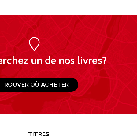
rchez un de nos livres?
TROUVER OÙ ACHETER
TITRES