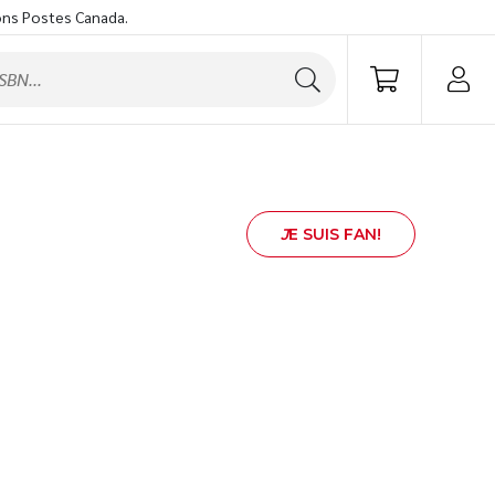
ons Postes Canada.
J
E SUIS FAN!