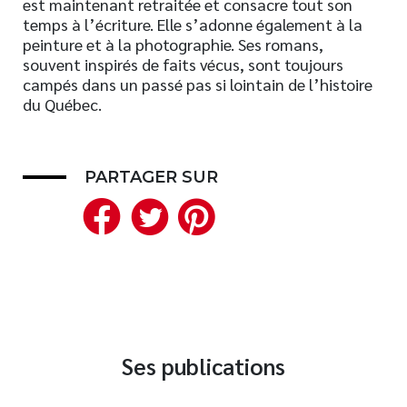
est maintenant retraitée et consacre tout son
temps à l’écriture. Elle s’adonne également à la
Nouveautés
peinture et à la photographie. Ses romans,
Numérique
souvent inspirés de faits vécus, sont toujours
Livres audio
campés dans un passé pas si lointain de l’histoire
du Québec.
Meilleurs vendeurs
Page vedette
PARTAGER SUR
AUTEURS
Facebook
Twitter
Pinterest
À PROPOS
CONTACT
Ses publications