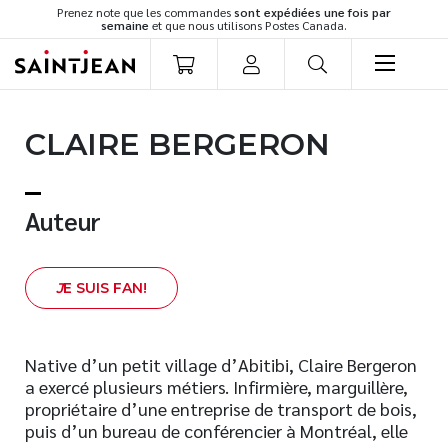
Prenez note que les commandes
sont expédiées une fois par
semaine
et que nous utilisons Postes Canada.
LIVRES
CLAIRE BERGERON
Romans
Cuisine
Développement personnel
Auteur
Littérature jeunesse
Spiritualité
J
E SUIS FAN!
Famille
Culture générale
Témoignages
Native d’un petit village d’Abitibi, Claire Bergeron
a exercé plusieurs métiers. Infirmière, marguillère,
Vie pratique
propriétaire d’une entreprise de transport de bois,
Finances
puis d’un bureau de conférencier à Montréal, elle