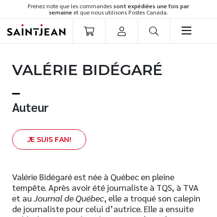
Prenez note que les commandes
sont expédiées une fois par
semaine
et que nous utilisons Postes Canada.
LIVRES
VALÉRIE BIDÉGARÉ
Romans
Cuisine
Développement personnel
Auteur
Littérature jeunesse
Spiritualité
J
E SUIS FAN!
Famille
Culture générale
Témoignages
Valérie Bidégaré est née à Québec en pleine
tempête. Après avoir été journaliste à TQS, à TVA
Vie pratique
et au
Journal de Québec
, elle a troqué son calepin
Finances
de journaliste pour celui d’autrice. Elle a ensuite