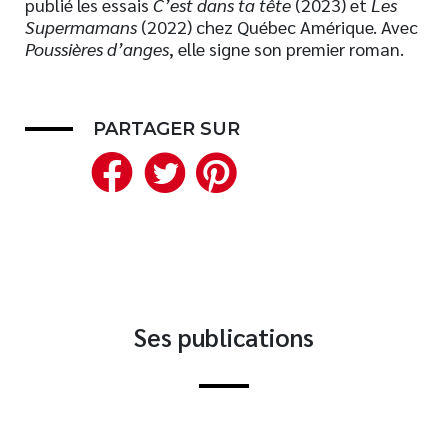
publié les essais
C’est dans ta tête
(2023) et
Les
Supermamans
(2022) chez Québec Amérique. Avec
Nouveautés
Poussières d’anges
, elle signe son premier roman.
Numérique
Livres audio
Meilleurs vendeurs
PARTAGER SUR
Page vedette
Facebook
Twitter
Pinterest
AUTEURS
À PROPOS
CONTACT
Ses publications