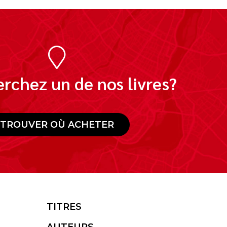
rchez un de nos livres?
TROUVER OÙ ACHETER
TITRES