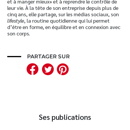
et à manger mieux» et à reprendre le contrôle de
leur vie. À la tête de son entreprise depuis plus de
Nouveautés
cinq ans, elle partage, sur les médias sociaux, son
Numérique
lifestyle
, la routine quotidienne qui lui permet
Livres audio
d’être en forme, en équilibre et en connexion avec
son corps.
Meilleurs vendeurs
Page vedette
PARTAGER SUR
AUTEURS
Facebook
Twitter
Pinterest
À PROPOS
CONTACT
Ses publications