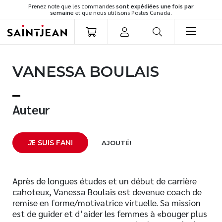
Prenez note que les commandes
sont expédiées une fois par
semaine
et que nous utilisons Postes Canada.
LIVRES
VANESSA BOULAIS
Romans
Cuisine
Développement personnel
Auteur
Littérature jeunesse
Spiritualité
J
E SUIS FAN!
AJOUTÉ!
Famille
Culture générale
Témoignages
Après de longues études et un début de carrière
cahoteux, Vanessa Boulais est devenue coach de
Vie pratique
remise en forme/motivatrice virtuelle. Sa mission
Finances
est de guider et d’aider les femmes à «bouger plus