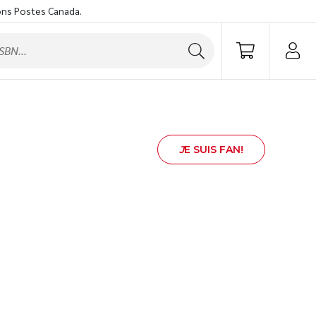
ons Postes Canada.
J
E SUIS FAN!