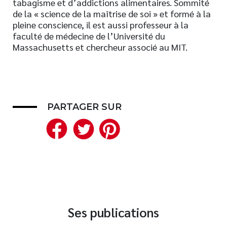
tabagisme et d’addictions alimentaires. Sommité
de la « science de la maîtrise de soi » et formé à la
Nouveautés
pleine conscience, il est aussi professeur à la
Numérique
faculté de médecine de l’Université du
Livres audio
Massachusetts et chercheur associé au MIT.
Meilleurs vendeurs
Page vedette
AUTEURS
PARTAGER SUR
Facebook
Twitter
Pinterest
À PROPOS
CONTACT
Ses publications