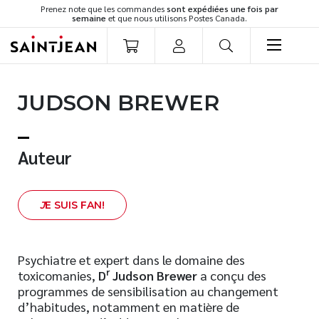
Prenez note que les commandes
sont expédiées une fois par
semaine
et que nous utilisons Postes Canada.
LIVRES
JUDSON BREWER
Romans
Cuisine
Développement personnel
Auteur
Littérature jeunesse
Spiritualité
J
E SUIS FAN!
Famille
Culture générale
Témoignages
Psychiatre et expert dans le domaine des
r
toxicomanies,
D
Judson Brewer
a conçu des
Vie pratique
programmes de sensibilisation au changement
Finances
d’habitudes, notamment en matière de