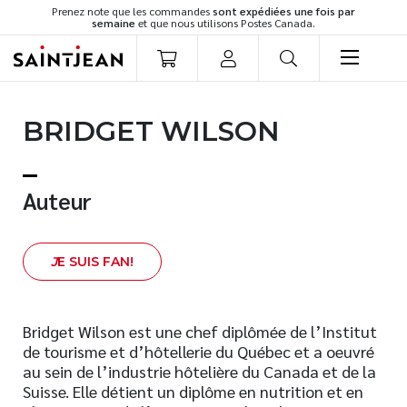
Prenez note que les commandes
sont expédiées une fois par
semaine
et que nous utilisons Postes Canada.
LIVRES
BRIDGET WILSON
Romans
Cuisine
Développement personnel
Auteur
Littérature jeunesse
Spiritualité
J
E SUIS FAN!
Famille
Culture générale
Témoignages
Bridget Wilson est une chef diplômée de l’Institut
de tourisme et d’hôtellerie du Québec et a oeuvré
Vie pratique
au sein de l’industrie hôtelière du Canada et de la
Finances
Suisse. Elle détient un diplôme en nutrition et en