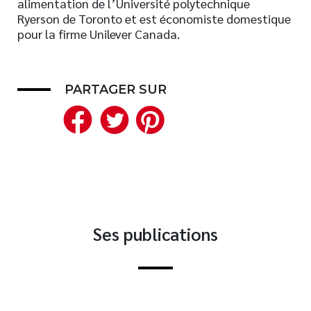
alimentation de l’Université polytechnique
Ryerson de Toronto et est économiste domestique
Nouveautés
pour la firme Unilever Canada.
Numérique
Livres audio
Meilleurs vendeurs
PARTAGER SUR
Page vedette
Facebook
Twitter
Pinterest
AUTEURS
À PROPOS
CONTACT
Ses publications