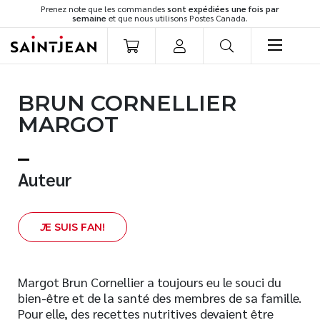
Prenez note que les commandes
sont expédiées une fois par
semaine
et que nous utilisons Postes Canada.
LIVRES
BRUN CORNELLIER
Romans
MARGOT
Cuisine
Développement personnel
Littérature jeunesse
Auteur
Spiritualité
Famille
J
E SUIS FAN!
Culture générale
Témoignages
Vie pratique
Margot Brun Cornellier a toujours eu le souci du
bien-être et de la santé des membres de sa famille.
Finances
Pour elle, des recettes nutritives devaient être