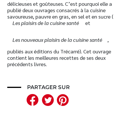
délicieuses et goûteuses. C’est pourquoi elle a
Nouveautés
publié deux ouvrages consacrés à la cuisine
savoureuse, pauvre en gras, en sel et en sucre (
Numérique
Les plaisirs de la cuisine santé
et
Livres audio
Meilleurs vendeurs
Les nouveaux plaisirs de la cuisine santé
,
Page vedette
publiés aux éditions du Trécarré). Cet ouvrage
contient les meilleures recettes de ses deux
AUTEURS
précédents livres.
À PROPOS
CONTACT
PARTAGER SUR
Facebook
Twitter
Pinterest