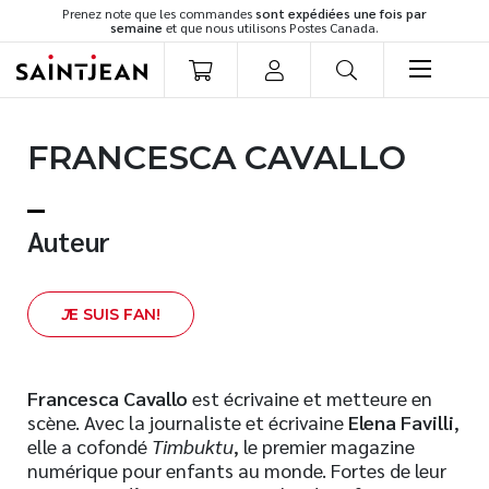
Prenez note que les commandes
sont expédiées une fois par
semaine
et que nous utilisons Postes Canada.
LIVRES
FRANCESCA CAVALLO
Romans
Cuisine
Développement personnel
Auteur
Littérature jeunesse
Spiritualité
J
E SUIS FAN!
Famille
Culture générale
Témoignages
Francesca Cavallo
est écrivaine et metteure en
scène. Avec la journaliste et écrivaine
Elena Favilli
,
Vie pratique
elle a cofondé
Timbuktu
, le premier magazine
Finances
numérique pour enfants au monde. Fortes de leur