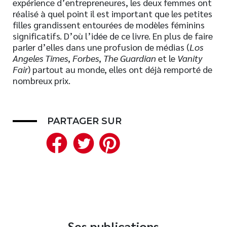
expérience d’entrepreneures, les deux femmes ont
réalisé à quel point il est important que les petites
Nouveautés
filles grandissent entourées de modèles féminins
Numérique
significatifs. D’où l’idée de ce livre. En plus de faire
Livres audio
parler d’elles dans une profusion de médias (
Los
Angeles Times
,
Forbes
,
The Guardian
et le
Vanity
Meilleurs vendeurs
Fair
) partout au monde, elles ont déjà remporté de
Page vedette
nombreux prix.
AUTEURS
À PROPOS
PARTAGER SUR
Facebook
Twitter
Pinterest
CONTACT
Ses publications