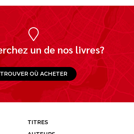
rchez un de nos livres?
TROUVER OÙ ACHETER
TITRES