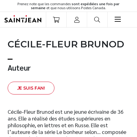
Prenez note que les commandes
sont expédiées une fois par
semaine
et que nous utilisons Postes Canada.
LIVRES
CÉCILE-FLEUR BRUNOD
Romans
Cuisine
Développement personnel
Auteur
Littérature jeunesse
Spiritualité
J
E SUIS FAN!
Famille
Culture générale
Témoignages
Cécile-Fleur Brunod est une jeune écrivaine de 36
ans. Elle a réalisé des études supérieures en
Vie pratique
philosophie, en lettres et en Russe. Elle est
Finances
l’auteure de la série Le bonheur selon… composée