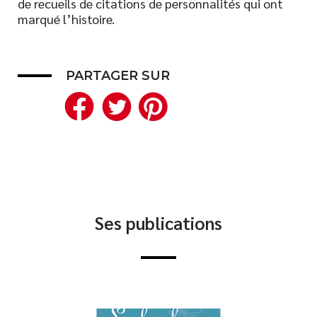
de recueils de citations de personnalités qui ont
marqué l’histoire.
Nouveautés
Numérique
Livres audio
PARTAGER SUR
Meilleurs vendeurs
Facebook
Twitter
Pinterest
Page vedette
AUTEURS
À PROPOS
CONTACT
Ses publications