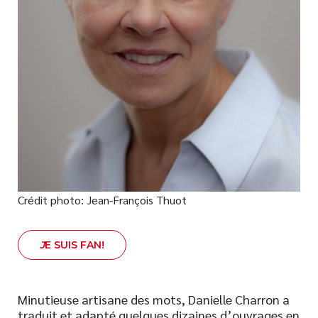
Nouveautés
Numérique
Livres audio
Meilleurs vendeurs
Page vedette
AUTEURS
À PROPOS
CONTACT
Crédit photo: Jean-François Thuot
J
E SUIS FAN!
Minutieuse artisane des mots, Danielle Charron a
traduit et adapté quelques dizaines d’ouvrages en