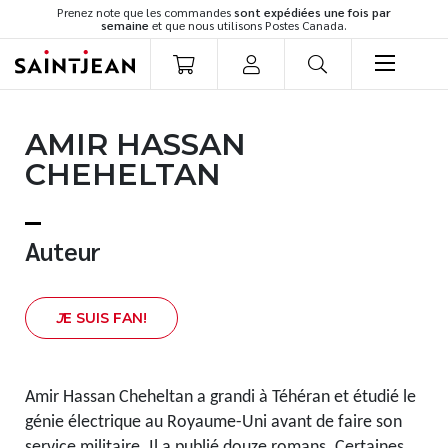
Prenez note que les commandes
sont expédiées une fois par
semaine
et que nous utilisons Postes Canada.
LIVRES
AMIR HASSAN
Romans
CHEHELTAN
Cuisine
Développement personnel
Littérature jeunesse
Auteur
Spiritualité
Famille
J
E SUIS FAN!
Culture générale
Témoignages
Vie pratique
Amir Hassan Cheheltan a grandi à Téhéran et étudié le
Finances
génie électrique au Royaume-Uni avant de faire son
service militaire. Il a publié douze romans. Certaines