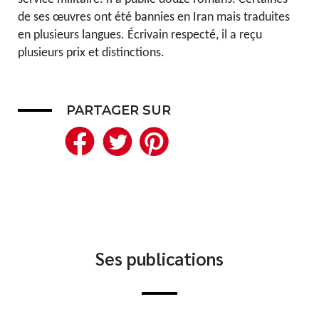
de ses œuvres ont été bannies en Iran mais traduites
Nouveautés
en plusieurs langues. Écrivain respecté, il a reçu
Numérique
plusieurs prix et distinctions.
Livres audio
Meilleurs vendeurs
Page vedette
PARTAGER SUR
Facebook
Twitter
Pinterest
AUTEURS
À PROPOS
CONTACT
Ses publications