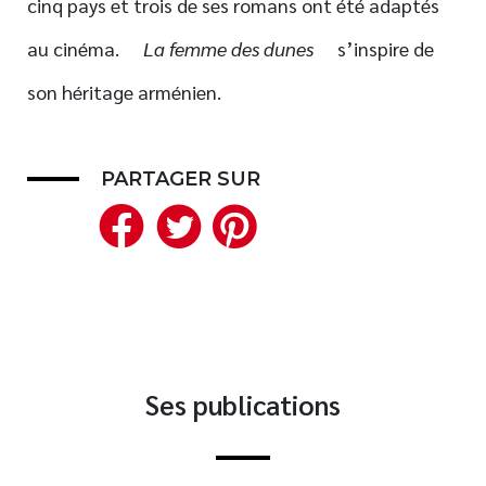
cinq pays et trois de ses romans ont été adaptés
Nouveautés
au cinéma.
La femme des dunes
s’inspire de
Numérique
son héritage arménien.
Livres audio
Meilleurs vendeurs
Page vedette
PARTAGER SUR
Facebook
Twitter
Pinterest
AUTEURS
À PROPOS
CONTACT
Ses publications