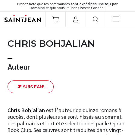
Prenez note que les commandes
sont expédiées une fois par
semaine
et que nous utilisons Postes Canada.
LIVRES
CHRIS BOHJALIAN
Romans
Cuisine
Développement personnel
Auteur
Littérature jeunesse
Spiritualité
J
E SUIS FAN!
Famille
Culture générale
Témoignages
Chris Bohjalian
est l’auteur de quinze romans à
succès, dont plusieurs se sont hissés au sommet
Vie pratique
des palmarès et ont été sélectionnés par le Oprah
Finances
Book Club. Ses œuvres sont traduites dans vingt-