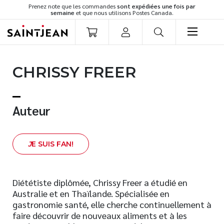
Prenez note que les commandes
sont expédiées une fois par
semaine
et que nous utilisons Postes Canada.
LIVRES
CHRISSY FREER
Romans
Cuisine
Développement personnel
Auteur
Littérature jeunesse
Spiritualité
J
E SUIS FAN!
Famille
Culture générale
Témoignages
Diététiste diplômée, Chrissy Freer a étudié en
Australie et en Thaïlande. Spécialisée en
Vie pratique
gastronomie santé, elle cherche continuellement à
Finances
faire découvrir de nouveaux aliments et à les