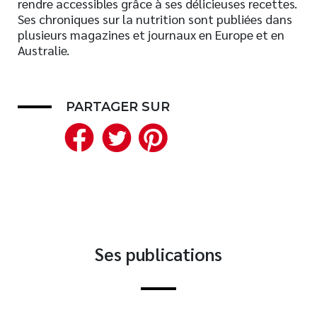
rendre accessibles grâce à ses délicieuses recettes.
Ses chroniques sur la nutrition sont publiées dans
Nouveautés
plusieurs magazines et journaux en Europe et en
Numérique
Australie.
Livres audio
Meilleurs vendeurs
Page vedette
PARTAGER SUR
Facebook
Twitter
Pinterest
AUTEURS
À PROPOS
CONTACT
Ses publications