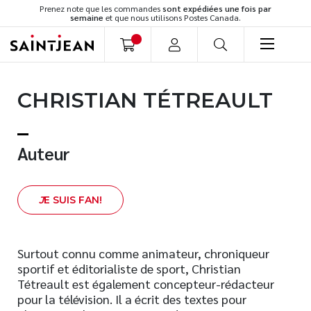
Prenez note que les commandes
sont expédiées une fois par
semaine
et que nous utilisons Postes Canada.
LIVRES
CHRISTIAN TÉTREAULT
Romans
Cuisine
Développement personnel
Auteur
Littérature jeunesse
Spiritualité
J
E SUIS FAN!
Famille
Culture générale
Témoignages
Surtout connu comme animateur, chroniqueur
sportif et éditorialiste de sport, Christian
Vie pratique
Tétreault est également concepteur-rédacteur
Finances
pour la télévision. Il a écrit des textes pour