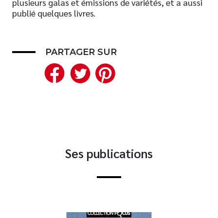
plusieurs galas et émissions de variétés, et a aussi
publié quelques livres.
Nouveautés
Numérique
Livres audio
PARTAGER SUR
Meilleurs vendeurs
Facebook
Twitter
Pinterest
Page vedette
AUTEURS
À PROPOS
CONTACT
Ses publications