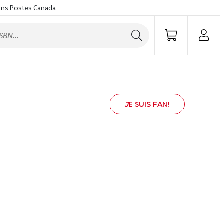
ons Postes Canada.
J
E SUIS FAN!