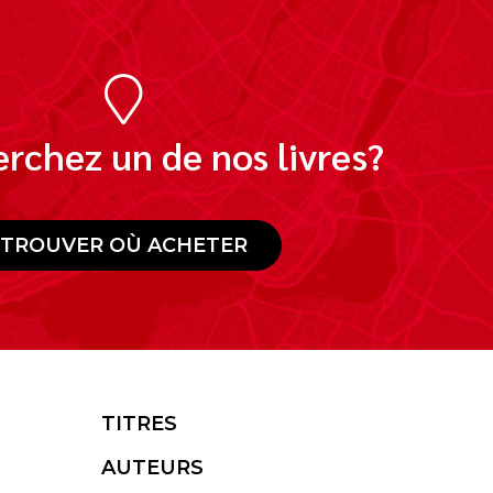
rchez un de nos livres?
TROUVER OÙ ACHETER
TITRES
AUTEURS