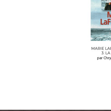
MARIE LA
3: L
par Chry