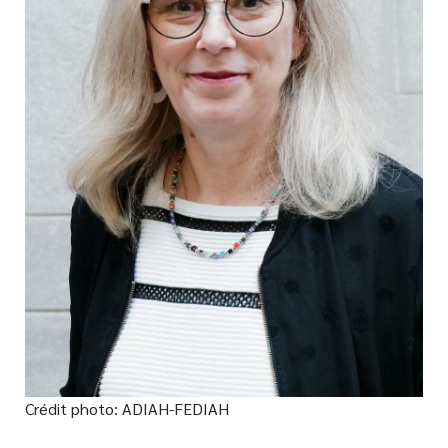
Nouveautés
Numérique
Livres audio
Meilleurs vendeurs
Page vedette
AUTEURS
À PROPOS
CONTACT
Crédit photo: ADIAH-FEDIAH