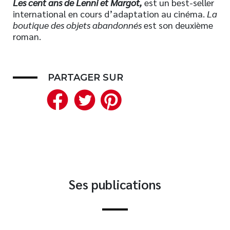
Les cent ans de Lenni et Margot,
est un best-seller
international en cours d’adaptation au cinéma.
La
Nouveautés
boutique des objets abandonnés
est son deuxième
Numérique
roman.
Livres audio
Meilleurs vendeurs
Page vedette
PARTAGER SUR
Facebook
Twitter
Pinterest
AUTEURS
À PROPOS
CONTACT
Ses publications