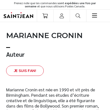
Prenez note que les commandes
sont expédiées une fois par
semaine
et que nous utilisons Postes Canada.
LIVRES
MARIANNE CRONIN
Romans
Cuisine
Développement personnel
Auteur
Littérature jeunesse
Spiritualité
J
E SUIS FAN!
Famille
Culture générale
Témoignages
Marianne Cronin est née en 1990 et vit près de
Birmingham. Pendant ses études d’écriture
Vie pratique
créative et de linguistique, elle a été figurante
Finances
dans des films de Bollywood. Son premier roman,