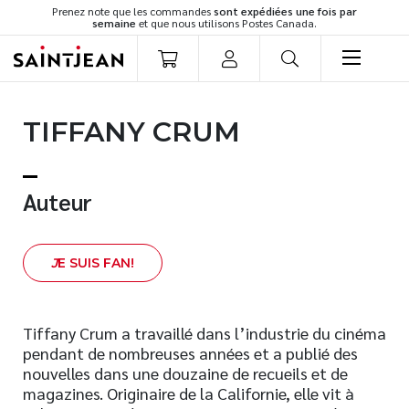
Prenez note que les commandes
sont expédiées une fois par
semaine
et que nous utilisons Postes Canada.
LIVRES
TIFFANY CRUM
Romans
Cuisine
Développement personnel
Auteur
Littérature jeunesse
Spiritualité
J
E SUIS FAN!
Famille
Culture générale
Témoignages
Tiffany Crum a travaillé dans l’industrie du cinéma
pendant de nombreuses années et a publié des
Vie pratique
nouvelles dans une douzaine de recueils et de
Finances
magazines. Originaire de la Californie, elle vit à