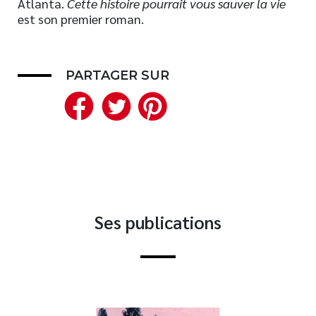
Atlanta.
Cette histoire pourrait vous sauver la vie
est son premier roman.
Nouveautés
Numérique
Livres audio
PARTAGER SUR
Meilleurs vendeurs
Facebook
Twitter
Pinterest
Page vedette
AUTEURS
À PROPOS
CONTACT
Ses publications