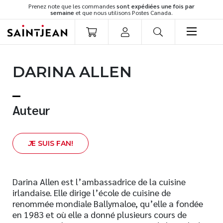
Prenez note que les commandes
sont expédiées une fois par
semaine
et que nous utilisons Postes Canada.
LIVRES
DARINA ALLEN
Romans
Cuisine
Développement personnel
Auteur
Littérature jeunesse
Spiritualité
J
E SUIS FAN!
Famille
Culture générale
Témoignages
Darina Allen est l’ambassadrice de la cuisine
irlandaise. Elle dirige l’école de cuisine de
Vie pratique
renommée mondiale Ballymaloe, qu’elle a fondée
Finances
en 1983 et où elle a donné plusieurs cours de