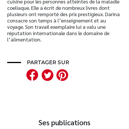
cuisine pour les personnes atteintes de la maladie
coeliaque. Elle a écrit de nombreux livres dont
Nouveautés
plusieurs ont remporté des prix prestigieux. Darina
Numérique
consacre son temps à l’enseignement et au
Livres audio
voyage. Son travail exemplaire lui a valu une
réputation internationale dans le domaine de
Meilleurs vendeurs
l’alimentation.
Page vedette
AUTEURS
PARTAGER SUR
À PROPOS
Facebook
Twitter
Pinterest
CONTACT
Ses publications