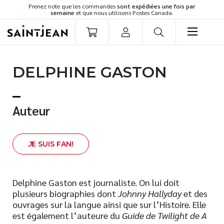
Prenez note que les commandes
sont expédiées une fois par
semaine
et que nous utilisons Postes Canada.
LIVRES
DELPHINE GASTON
Romans
Cuisine
Développement personnel
Auteur
Littérature jeunesse
Spiritualité
J
E SUIS FAN!
Famille
Culture générale
Témoignages
Delphine Gaston est journaliste. On lui doit
plusieurs biographies dont
Johnny Hallyday
et des
Vie pratique
ouvrages sur la langue ainsi que sur l’Histoire. Elle
Finances
est également l’auteure du
Guide de Twilight
de A