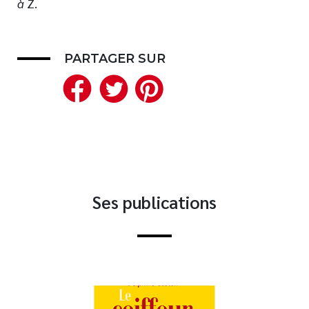
à
Z.
Nouveautés
Numérique
PARTAGER SUR
Livres audio
Facebook
Twitter
Pinterest
Meilleurs vendeurs
Page vedette
AUTEURS
À PROPOS
CONTACT
Ses publications