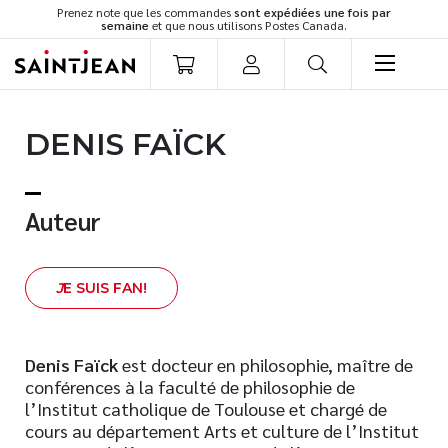
Prenez note que les commandes
sont expédiées une fois par
semaine
et que nous utilisons Postes Canada.
LIVRES
DENIS FAÏCK
Romans
Cuisine
Développement personnel
Auteur
Littérature jeunesse
Spiritualité
J
E SUIS FAN!
Famille
Culture générale
Témoignages
Denis Faïck
est docteur en philosophie, maître de
conférences à la faculté de philosophie de
Vie pratique
l’Institut catholique de Toulouse et chargé de
Finances
cours au département Arts et culture de l’Institut