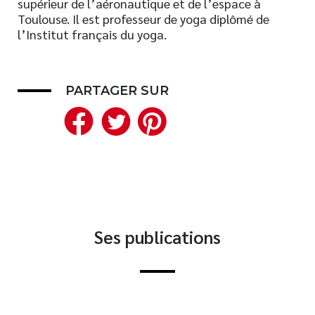
supérieur de l’aéronautique et de l’espace à
Toulouse. Il est professeur de yoga diplômé de
Nouveautés
l’Institut français du yoga.
Numérique
Livres audio
Meilleurs vendeurs
PARTAGER SUR
Page vedette
Facebook
Twitter
Pinterest
AUTEURS
À PROPOS
CONTACT
Ses publications