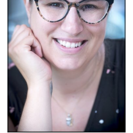
Nouveautés
Numérique
Livres audio
Meilleurs vendeurs
Page vedette
AUTEURS
À PROPOS
CONTACT