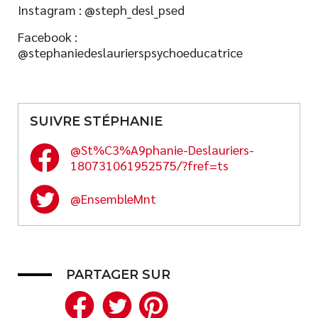
Instagram : @steph_desl_psed
Facebook :
@stephaniedeslaurierspsychoeducatrice
SUIVRE STÉPHANIE
@St%C3%A9phanie-Deslauriers-
180731061952575/?fref=ts
@EnsembleMnt
PARTAGER SUR
Facebook
Twitter
Pinterest