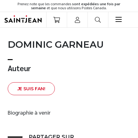
Prenez note que les commandes
sont expédiées une fois par
semaine
et que nous utilisons Postes Canada.
LIVRES
DOMINIC GARNEAU
Romans
Cuisine
Développement personnel
Auteur
Littérature jeunesse
Spiritualité
J
E SUIS FAN!
Famille
Culture générale
Témoignages
Biographie à venir
Vie pratique
Finances
PARTAGER SUR