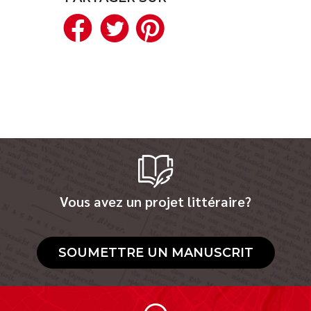
Facebook
Twitter
Pinterest
Nouveautés
Numérique
Livres audio
Meilleurs vendeurs
Page vedette
AUTEURS
À PROPOS
CONTACT
Vous avez un projet littéraire?
SOUMETTRE UN MANUSCRIT