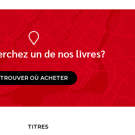
rchez un de nos livres?
TROUVER OÙ ACHETER
TITRES