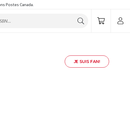
ons Postes Canada.
J
E SUIS FAN!