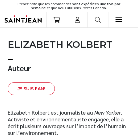
Prenez note que les commandes
sont expédiées une fois par
semaine
et que nous utilisons Postes Canada.
LIVRES
ELIZABETH KOLBERT
Romans
Cuisine
Développement personnel
Auteur
Littérature jeunesse
Spiritualité
J
E SUIS FAN!
Famille
Culture générale
Témoignages
Elizabeth Kolbert est journaliste au
New Yorker
.
Activiste et environnementaliste engagée, elle a
Vie pratique
écrit plusieurs ouvrages sur l’impact de l’humain
Finances
sur l’environnement.