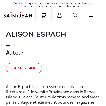
Prenez note que les commandes
sont expédiées une fois par
semaine
et que nous utilisons Postes Canada.
LIVRES
ALISON ESPACH
Romans
Cuisine
Développement personnel
Auteur
Littérature jeunesse
Spiritualité
J
E SUIS FAN!
Famille
Culture générale
Témoignages
Alison Espach est professeure de création
littéraire à l’Université Providence dans le Rhode
Vie pratique
Island. Elle est l’auteure de trois romans acclamés
Finances
par la critique et elle a écrit pour des magazines