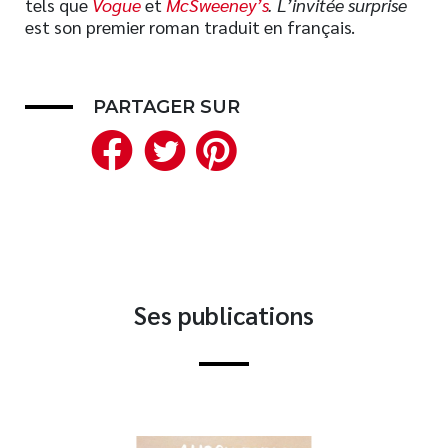
tels que
Vogue
et
McSweeney’s
.
L’invitée surprise
est son premier roman traduit en français.
Nouveautés
Numérique
Livres audio
PARTAGER SUR
Meilleurs vendeurs
Facebook
Twitter
Pinterest
Page vedette
AUTEURS
À PROPOS
CONTACT
Ses publications