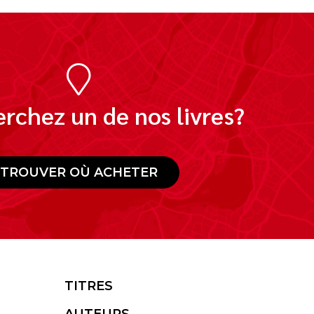
rchez un de nos livres?
TROUVER OÙ ACHETER
TITRES