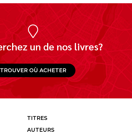
rchez un de nos livres?
TROUVER OÙ ACHETER
TITRES
AUTEURS