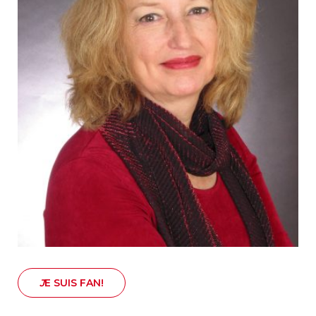
Nouveautés
Numérique
Livres audio
Meilleurs vendeurs
Page vedette
AUTEURS
À PROPOS
CONTACT
J
E SUIS FAN!