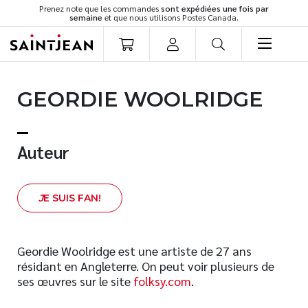
Prenez note que les commandes
sont expédiées une fois par
semaine
et que nous utilisons Postes Canada.
LIVRES
GEORDIE WOOLRIDGE
Romans
Cuisine
Développement personnel
Auteur
Littérature jeunesse
Spiritualité
J
E SUIS FAN!
Famille
Culture générale
Témoignages
Geordie Woolridge est une artiste de 27 ans
résidant en Angleterre. On peut voir plusieurs de
Vie pratique
ses œuvres sur le site
folksy.com
.
Finances