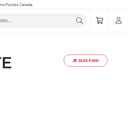
ons Postes Canada.
TE
J
E SUIS FAN!