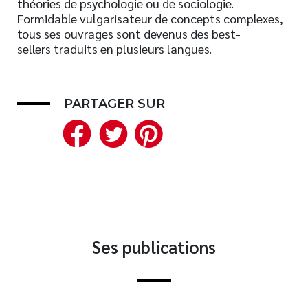
théories de psychologie ou de sociologie.
Formidable vulgarisateur de concepts complexes,
Nouveautés
tous ses ouvrages sont devenus des best-
Numérique
sellers traduits en plusieurs langues.
Livres audio
Meilleurs vendeurs
Page vedette
PARTAGER SUR
Facebook
Twitter
Pinterest
AUTEURS
À PROPOS
CONTACT
Ses publications