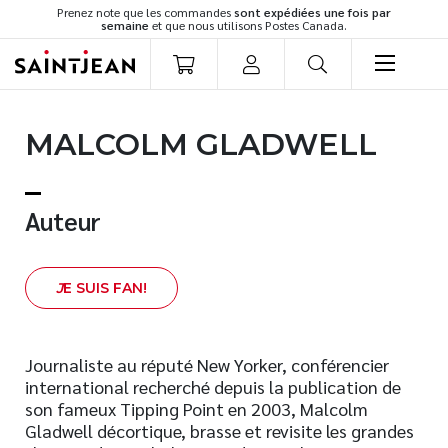
Prenez note que les commandes
sont expédiées une fois par
semaine
et que nous utilisons Postes Canada.
LIVRES
MALCOLM GLADWELL
Romans
Cuisine
Développement personnel
Auteur
Littérature jeunesse
Spiritualité
J
E SUIS FAN!
Famille
Culture générale
Témoignages
Journaliste au réputé New Yorker, conférencier
international recherché depuis la publication de
Vie pratique
son fameux Tipping Point en 2003, Malcolm
Finances
Gladwell décortique, brasse et revisite les grandes