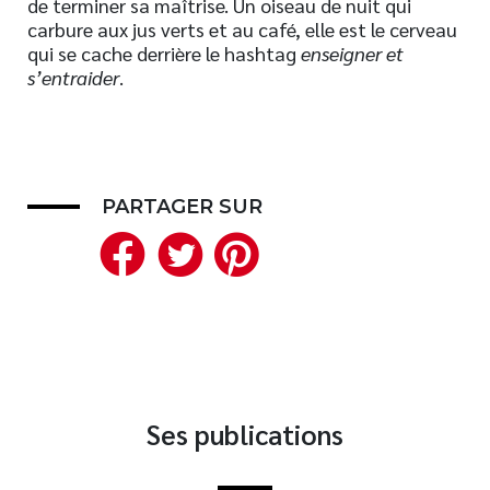
de terminer sa maîtrise. Un oiseau de nuit qui
carbure aux jus verts et au café, elle est le cerveau
Nouveautés
qui se cache derrière le hashtag
enseigner et
Numérique
s’entraider
.
Livres audio
Meilleurs vendeurs
Page vedette
PARTAGER SUR
AUTEURS
Facebook
Twitter
Pinterest
À PROPOS
CONTACT
Ses publications