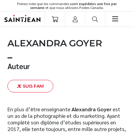
Prenez note que les commandes
sont expédiées une fois par
semaine
et que nous utilisons Postes Canada.
LIVRES
ALEXANDRA GOYER
Romans
Cuisine
Développement personnel
Auteur
Littérature jeunesse
Spiritualité
J
E SUIS FAN!
Famille
Culture générale
Témoignages
En plus d’être enseignante
Alexandra Goyer
est
un as de la photographie et du marketing. Ayant
Vie pratique
complété son diplôme d’études supérieures en
Finances
2017, elle tente toujours, entre mille autre projets,