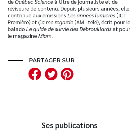
de
Québec Science
à titre de journaliste et de
réviseure de contenu. Depuis plusieurs années, elle
Nouveautés
contribue aux émissions
Les années lumières
(ICI
Numérique
Première) et
Ça me regarde
(AMI-télé), écrit pour le
Livres audio
balado
Le guide de survie des Débrouillards
et pour
le magazine
Miam
.
Meilleurs vendeurs
Page vedette
PARTAGER SUR
AUTEURS
Facebook
Twitter
Pinterest
À PROPOS
CONTACT
Ses publications