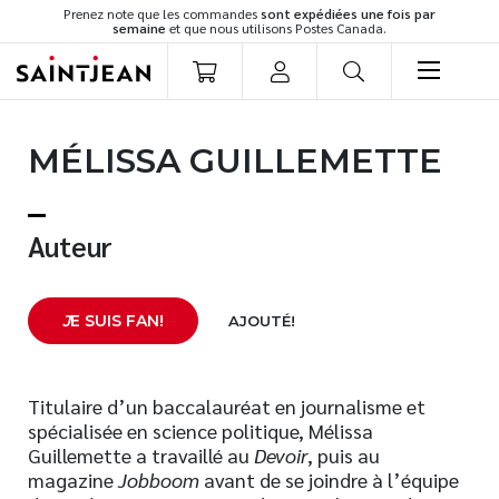
Prenez note que les commandes
sont expédiées une fois par
semaine
et que nous utilisons Postes Canada.
LIVRES
MÉLISSA GUILLEMETTE
Romans
Cuisine
Développement personnel
Auteur
Littérature jeunesse
Spiritualité
J
E SUIS FAN!
AJOUTÉ!
Famille
Culture générale
Témoignages
Titulaire d’un baccalauréat en journalisme et
spécialisée en science politique, Mélissa
Vie pratique
Guillemette a travaillé au
Devoir
, puis au
Finances
magazine
Jobboom
avant de se joindre à l’équipe