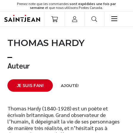
Prenez note que les commandes
sont expédiées une fois par
semaine
et que nous utilisons Postes Canada.
LIVRES
THOMAS HARDY
Romans
Cuisine
Développement personnel
Auteur
Littérature jeunesse
Spiritualité
J
E SUIS FAN!
AJOUTÉ!
Famille
Culture générale
Témoignages
Thomas Hardy (1840-1928) est un poète et
écrivain britannique. Grand observateur de
Vie pratique
l’humain, il dépeignait la vie de ses personnages
Finances
de manière très réaliste, et n’hésitait pas à