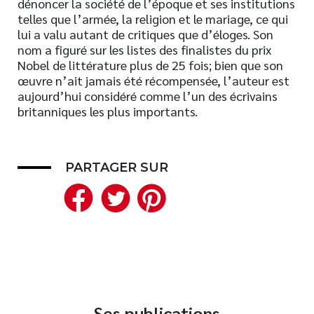
dénoncer la société de l’époque et ses institutions
telles que l’armée, la religion et le mariage, ce qui
Nouveautés
lui a valu autant de critiques que d’éloges. Son
Numérique
nom a figuré sur les listes des finalistes du prix
Livres audio
Nobel de littérature plus de 25 fois; bien que son
œuvre n’ait jamais été récompensée, l’auteur est
Meilleurs vendeurs
aujourd’hui considéré comme l’un des écrivains
Page vedette
britanniques les plus importants.
AUTEURS
À PROPOS
PARTAGER SUR
Facebook
Twitter
Pinterest
CONTACT
Ses publications