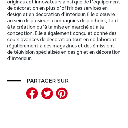
originaux et innovateurs ainsi que de l’équipement
de décoration en plus d’offrir des services en
Nouveautés
design et en décoration d’intérieur. Elle a oeuvré
Numérique
au sein de plusieurs compagnies de pochoirs, tant
Livres audio
à la création qu’à la mise en marché et à la
conception. Elle a également conçu et donné des
Meilleurs vendeurs
cours avancés de décoration tout en collaborant
Page vedette
régulièrement à des magazines et des émissions
de télévision spécialisés en design et en décoration
AUTEURS
d’intérieur.
À PROPOS
CONTACT
PARTAGER SUR
Facebook
Twitter
Pinterest