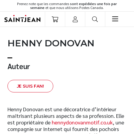
Prenez note que les commandes
sont expédiées une fois par
semaine
et que nous utilisons Postes Canada.
LIVRES
HENNY DONOVAN
Romans
Cuisine
Développement personnel
Auteur
Littérature jeunesse
Spiritualité
J
E SUIS FAN!
Famille
Culture générale
Témoignages
Henny Donovan est une décoratrice d’intérieur
maîtrisant plusieurs aspects de sa profession. Elle
Vie pratique
est propriétaire de
hennydonovanmotif.co.uk
, une
Finances
compagnie sur Internet qui fournit des pochoirs