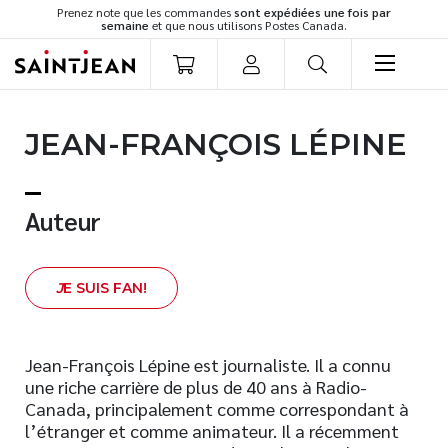
Prenez note que les commandes
sont expédiées une fois par
semaine
et que nous utilisons Postes Canada.
LIVRES
JEAN-FRANÇOIS LÉPINE
Romans
Cuisine
Développement personnel
Auteur
Littérature jeunesse
Spiritualité
J
E SUIS FAN!
Famille
Culture générale
Témoignages
Jean-François Lépine est journaliste. Il a connu
une riche carrière de plus de 40 ans à Radio-
Vie pratique
Canada, principalement comme correspondant à
Finances
l’étranger et comme animateur. Il a récemment