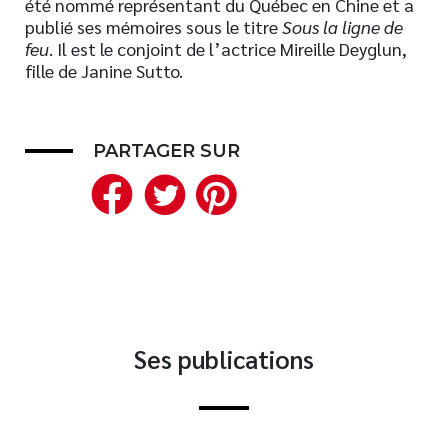
été nommé représentant du Québec en Chine et a
publié ses mémoires sous le titre
Sous la ligne de
Nouveautés
feu
. Il est le conjoint de l’actrice Mireille Deyglun,
Numérique
fille de Janine Sutto.
Livres audio
Meilleurs vendeurs
Page vedette
PARTAGER SUR
Facebook
Twitter
Pinterest
AUTEURS
À PROPOS
CONTACT
Ses publications