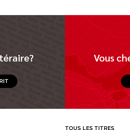
téraire?
Vous che
RIT
TOUS LES TITRES