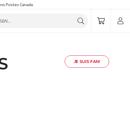
ons Postes Canada.
S
J
E SUIS FAN!