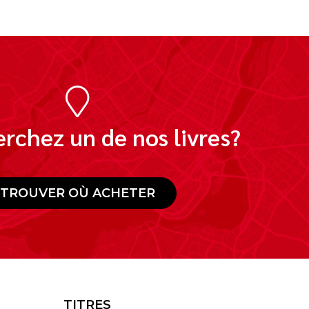
rchez un de nos livres?
TROUVER OÙ ACHETER
TITRES